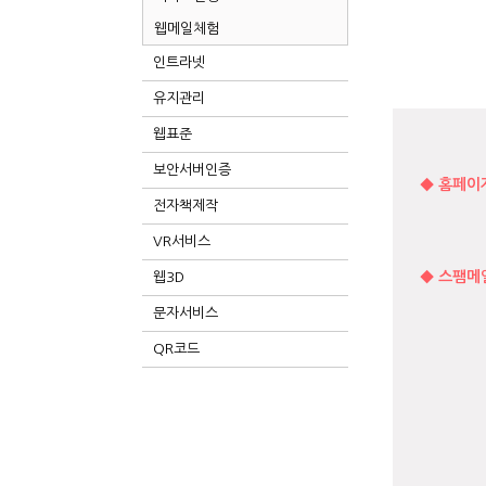
웹메일체험
인트라넷
유지관리
웹표준
보안서버인증
◆ 홈페이
전자책제작
VR서비스
◆ 스팸메
웹3D
문자서비스
QR코드