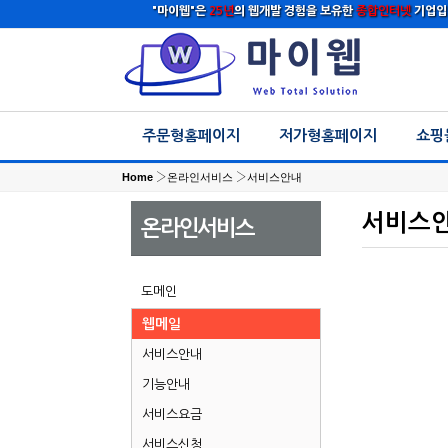
"마이웹"은
25년
의 웹개발 경험을 보유한
종합인터넷
기업입
주문형홈페이지
저가형홈페이지
쇼핑
Home
›
온라인서비스
›
서비스안내
서비스
온라인서비스
도메인
웹메일
서비스안내
기능안내
서비스요금
서비스신청