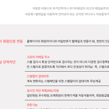
저렴한 비용으로 추가인력이나 추가비용없이 최고의 메일솔루션을
아웃룩+웹메일을 이용하여 인터넷이 되는 곳이면 어디서나 자유롭게 메
지 회원인증 연동
홈페이지의 회원아이디와 비밀번호가 웹메일과 연동이 돼, 한번의 인
고유의 이메일 주소
일 강력차단
스팸 검사시 특정 단어만으로 검사하는 것이 아니라 다양한 검사항목
만 스팸으로 분류하도록 처리해서 보다 안정성이 뛰어남. 즉, 스팸으
스팸필터 업데이트
계속 변화하는 스팸패턴을 위한 스팸필터의 업데이트 무상제공
실시간 차단 목록(RBL)지원
일반회원,우수회원,도매회원의 판매가격을 차등적용하며, 회원등급별
쿠폰기능