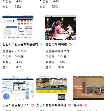
작성일
04-15
작성일
04-15
조회
5462
조회
5543
천안외국인노동자지원센터
퓨전국악 이어랑
샘플홈페이지보기
샘플홈페이지보기
작성자
마이웹
작성자
마이웹
작성일
04-15
작성일
04-15
조회
5032
조회
4809
인공지능일찰연구소
천안시종합사회복지관
템피아