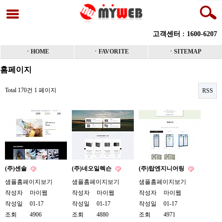
고객센터 : 1600-6207
ㆍHOME
ㆍFAVORITE
ㆍSITEMAP
홈페이지
Total 170건
1 페이지
RSS
(주)센솔
(주)네오일렉슨
(주)탑엔지니어링
샘플홈페이지보기
샘플홈페이지보기
샘플홈페이지보기
작성자
마이웹
작성자
마이웹
작성자
마이웹
작성일
01-17
작성일
01-17
작성일
01-17
조회
4906
조회
4880
조회
4971