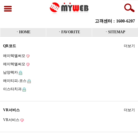
고객센터 : 1600-6207
ㆍHOME
ㆍFAVORITE
ㆍSITEMAP
QR코드
더보기
에이텍엘써모
에이텍엘써모
남양렉카
에이티피-코스
이스타치과
VR서비스
더보기
VR서비스