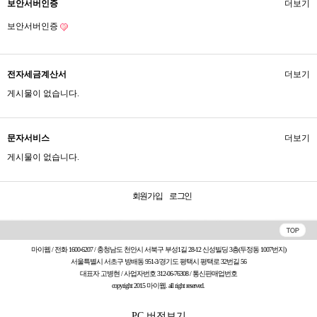
보안서버인증
더보기
보안서버인증
전자세금계산서
더보기
게시물이 없습니다.
문자서비스
더보기
게시물이 없습니다.
회원가입
로그인
마이웹 / 전화 1600-6207 / 충청남도 천안시 서북구 부성1길 28-12 신성빌딩 3층(두정동 1007번지)
서울특별시 서초구 방배동 951-3/경기도 평택시 평택로 32번길 56
대표자 고병현 / 사업자번호 312-06-76308 /
통신판매업번호
copyright 2015 마이웹. all right reserved.
PC 버전보기